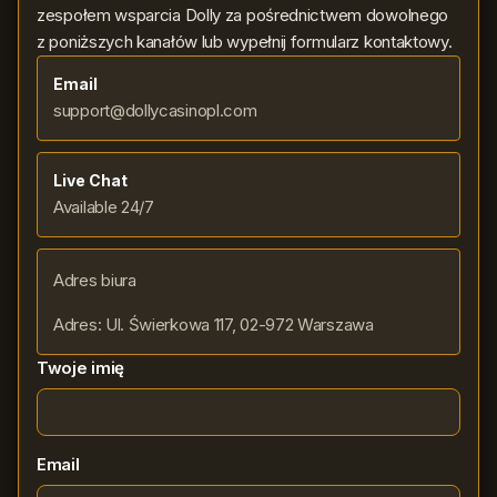
zespołem wsparcia Dolly za pośrednictwem dowolnego
z poniższych kanałów lub wypełnij formularz kontaktowy.
Email
support@dollycasinopl.com
Live Chat
Available 24/7
Adres biura
Adres: Ul. Świerkowa 117, 02-972 Warszawa
Twoje imię
Email