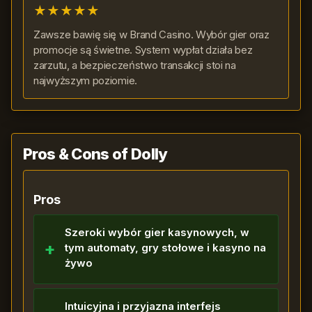
★
★
★
★
★
Zawsze bawię się w Brand Casino. Wybór gier oraz
promocje są świetne. System wypłat działa bez
zarzutu, a bezpieczeństwo transakcji stoi na
najwyższym poziomie.
Pros & Cons of Dolly
Pros
Szeroki wybór gier kasynowych, w
tym automaty, gry stołowe i kasyno na
żywo
Intuicyjna i przyjazna interfejs