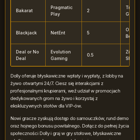
Pragmatic
Tryb S
Bakarat
2
Play
Gry
Opcja 
Blackjack
NetEnt
5
Behin
Deal or No
Evolution
Zinte
0.5
Deal
Gaming
Show 
Dolly oferuje błyskawiczne wpłaty i wypłaty, z lobby na
żywo otwartymi 24/7. Ciesz się interakcjami z
profesjonalnymi krupierami, weź udział w promocjach
dedykowanych grom na żywo i korzystaj z
ekskluzywnych stołów dla VIP-ów.
Nowi gracze zyskują dostęp do samouczków, rund demo
oraz hojnego bonusu powitalnego. Dołącz do pełnej życia
społeczności Dolly i graj w gry stołowe, błyskawiczne