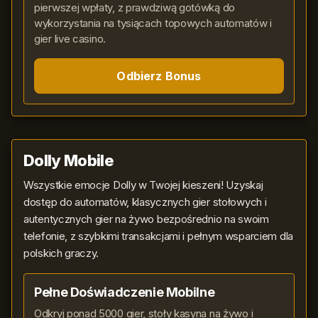
pierwszej wpłaty, z prawdziwą gotówką do
wykorzystania na tysiącach topowych automatów i
gier live casino.
Odbierz Bonus
Dolly Mobile
Wszystkie emocje Dolly w Twojej kieszeni! Uzyskaj
dostęp do automatów, klasycznych gier stołowych i
autentycznych gier na żywo bezpośrednio na swoim
telefonie, z szybkimi transakcjami i pełnym wsparciem dla
polskich graczy.
Pełne Doświadczenie Mobilne
Odkryj ponad 5000 gier, stoły kasyna na żywo i