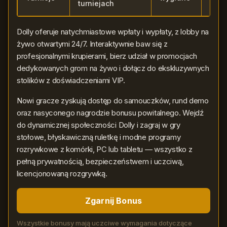
turniejach
Dolly oferuje natychmiastowe wpłaty i wypłaty, z lobby na
żywo otwartymi 24/7. Interaktywnie baw się z
profesjonalnymi krupierami, bierz udział w promocjach
dedykowanych grom na żywo i dołącz do ekskluzywnych
stolików z doświadczeniami VIP.
Nowi gracze zyskują dostęp do samouczków, rund demo
oraz nasyconego nagrodzie bonusu powitalnego. Wejdź
do dynamicznej społeczności Dolly i zagraj w gry
stołowe, błyskawiczną ruletkę i modne programy
rozrywkowe z komórki, PC lub tabletu — wszystko z
pełną prywatnością, bezpieczeństwem i uczciwą,
licencjonowaną rozgrywką.
Zgarnij Bonus
Wszystkie bonusy mają uczciwe wymagania dotyczące