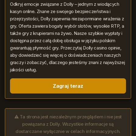
Odkryj emocje związane z Dolly – jednym z wiodących
kasyn online. Znane ze swojego bezpieczeństwa i
przejrzystości, Dolly zapewnia niezapomniane wrażenia z
gry. Oferta zawiera bogaty wybór slotów, wysokie RTP, a
także gry z krupierami na żywo. Nasze szybkie wypłaty i
dostępna przez całą dobę obsługa w języku polskim
gwarantują płynność gry. Przeczytaj Dolly casino opinie,
aby dowiedzieć się więcej o doświadczeniach naszych
graczy i zobaczyć, dlaczego jesteśmy znani z najwyższej
jakości usług.
Zagraj teraz
⚠ Ta strona jest niezależnym przeglądem i nie jest
powiązana z Dolly. Wszystkie informacje są
dostarczane wyłącznie w celach informacyjnych.