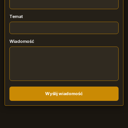
Temat
Wiadomość
Wyślij wiadomość