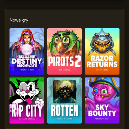
Nowe gry